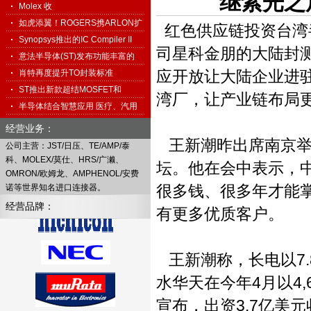
继紫光之
科…
Molex 收
购 Interconnect System…
如虎添翼！ROGERS携ARLON扩
红色供应链投资台湾
展高频…
Synopsys推出的IC Compiler II
司星科金朋的大陆封
促…
意法半导体(ST)发布功能丰富的
应开放让大陆企业进
免…
肖特再度提升TO封装标准
ST推出新款超结MOSFET和
湾厂，让产业链布局
1500V TO…
半导体结合智慧应用 医疗、汽用
搭…
经营业务：
王新潮昨出席南京举办的
公司主营：JST/日压、TE/AMP/泰
科、MOLEX/莫仕、HRS/广濑、
坛。他在会中表示，
OMRON/欧姆龙、AMPHENOL/安费
很多钱、很多年才能
诺等世界知名进口连接器。
经营品牌：
有更多优质客户。
王新潮称，长电以7.
水华天在今年4月以4,
宣布，出资3.7亿美