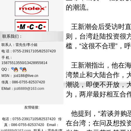
的潮流。
王新潮会后受访时直
则，台湾赴陆投资很
联系我们：
槛，“这很不合理”，
联系人：雷先生/李小姐
电 话：0755-23917105/82537420
手 机：
15875513550/13428955814
王新潮指出，他在海
QQ：
湾禁止和大陆合作，
MSN： jcd188@live.cn
传真：086-0755-82537420
潮说，即便不开放，大
EMail：
jcd6889@163.com
为，两岸最好相互合
友情链接:
他提到，“若谈并购
电话：0755-23917105/82537420 传
在台湾；在问及想投
真：086-0755-82537420 Email：
jcd6889@163.com
联系人：雷先生/李