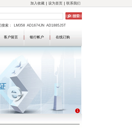
加入收藏
|
设为首页
|
联系我们
门搜索：
LM358
AD1674JN
AD1885JST
5228BUJZ10
AD5228BUJZ10-RL7
AD589JR
620AR
客户留言
EPM7064SLC84-10
银行帐户
AT89C52-24PC
在线订购
MEGA16L-8AI
ST10029PE
LT1079IN
CU383
V7239M5X
DAC8143F
SN74ALS1035N
T788BTA
ADC12441CIJ
1