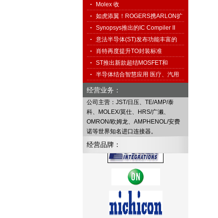
科…
Molex 收
购 Interconnect System…
如虎添翼！ROGERS携ARLON扩
展高频…
Synopsys推出的IC Compiler II
促…
意法半导体(ST)发布功能丰富的
免…
肖特再度提升TO封装标准
ST推出新款超结MOSFET和
1500V TO…
半导体结合智慧应用 医疗、汽用
搭…
经营业务：
公司主营：JST/日压、TE/AMP/泰
科、MOLEX/莫仕、HRS/广濑、
OMRON/欧姆龙、AMPHENOL/安费
诺等世界知名进口连接器。
经营品牌：