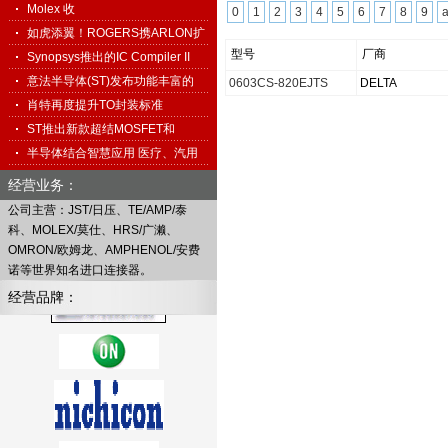
科…
Molex 收
0
1
2
3
4
5
6
7
8
9
购 Interconnect System…
如虎添翼！ROGERS携ARLON扩
型号
厂商
展高频…
Synopsys推出的IC Compiler II
促…
意法半导体(ST)发布功能丰富的
0603CS-820EJTS
DELTA
免…
肖特再度提升TO封装标准
ST推出新款超结MOSFET和
1500V TO…
半导体结合智慧应用 医疗、汽用
搭…
经营业务：
公司主营：JST/日压、TE/AMP/泰
科、MOLEX/莫仕、HRS/广濑、
OMRON/欧姆龙、AMPHENOL/安费
诺等世界知名进口连接器。
经营品牌：