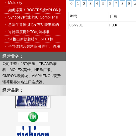
科…
Molex 收
0
1
2
3
4
5
6
7
8
9
购 Interconnect System…
如虎添翼！ROGERS携ARLON扩
型号
厂商
展高频…
Synopsys推出的IC Compiler II
促…
意法半导体(ST)发布功能丰富的
06N90E
FUJ/
免…
肖特再度提升TO封装标准
ST推出新款超结MOSFET和
1500V TO…
半导体结合智慧应用 医疗、汽用
搭…
经营业务：
公司主营：JST/日压、TE/AMP/泰
科、MOLEX/莫仕、HRS/广濑、
OMRON/欧姆龙、AMPHENOL/安费
诺等世界知名进口连接器。
经营品牌：