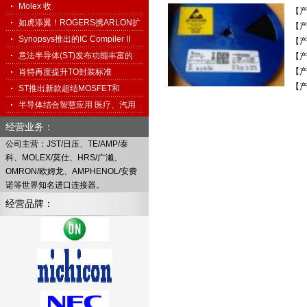
科…
Molex 收
【产
购 Interconnect System…
如虎添翼！ROGERS携ARLON扩
【产
展高频…
Synopsys推出的IC Compiler II
【产
促…
意法半导体(ST)发布功能丰富的
【产
【产
免…
肖特再度提升TO封装标准
【产
ST推出新款超结MOSFET和
1500V TO…
半导体结合智慧应用 医疗、汽用
搭…
经营业务：
公司主营：JST/日压、TE/AMP/泰
科、MOLEX/莫仕、HRS/广濑、
OMRON/欧姆龙、AMPHENOL/安费
诺等世界知名进口连接器。
经营品牌：